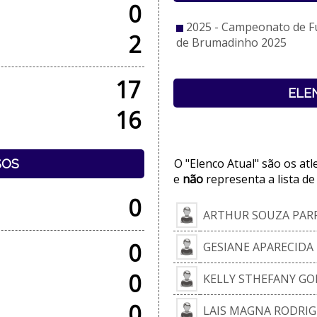
0
2025 - Campeonato de F
2
de Brumadinho 2025
17
ELE
16
O "Elenco Atual" são os at
SOS
e
não
representa a lista de
0
ARTHUR SOUZA PARR
0
GESIANE APARECIDA
0
KELLY STHEFANY GO
0
LAIS MAGNA RODRIG