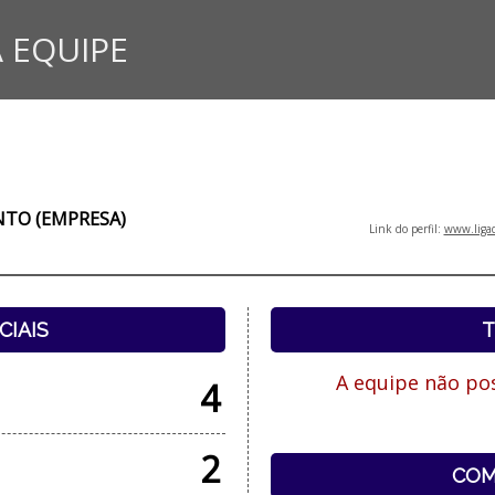
 EQUIPE
TO (EMPRESA)
Link do perfil:
www.ligad
CIAIS
T
A equipe não pos
4
2
COM