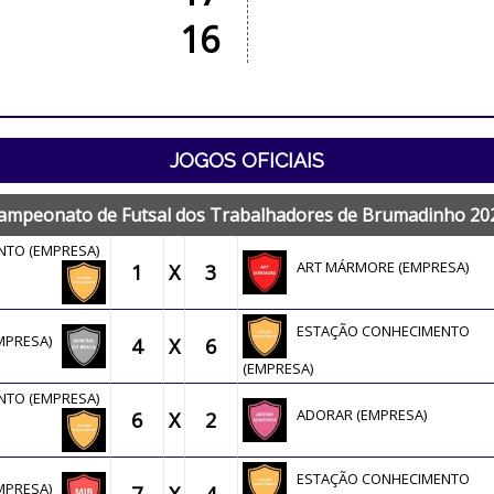
16
JOGOS OFICIAIS
ampeonato de Futsal dos Trabalhadores de Brumadinho 20
NTO (EMPRESA)
ART MÁRMORE (EMPRESA)
1
X
3
ESTAÇÃO CONHECIMENTO
EMPRESA)
4
X
6
(EMPRESA)
NTO (EMPRESA)
ADORAR (EMPRESA)
6
X
2
ESTAÇÃO CONHECIMENTO
EMPRESA)