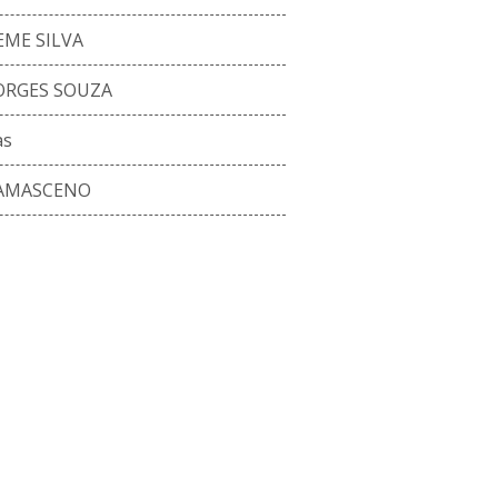
EME SILVA
ORGES SOUZA
as
DAMASCENO