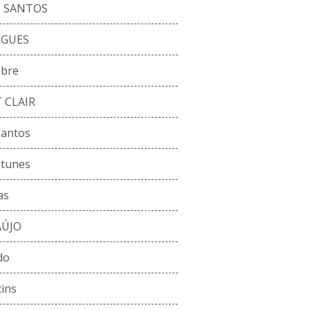
 SANTOS
IGUES
obre
 CLAIR
Santos
ntunes
as
AÚJO
do
ins