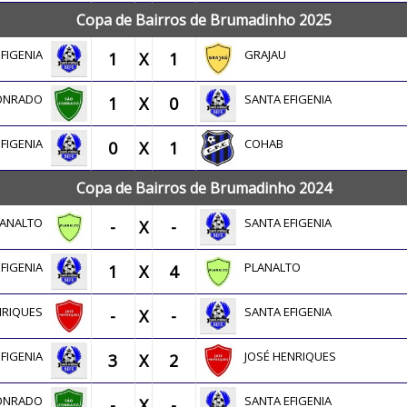
Copa de Bairros de Brumadinho 2025
EFIGENIA
GRAJAU
1
X
1
CONRADO
SANTA EFIGENIA
1
X
0
EFIGENIA
COHAB
0
X
1
Copa de Bairros de Brumadinho 2024
LANALTO
SANTA EFIGENIA
-
X
-
EFIGENIA
PLANALTO
1
X
4
ENRIQUES
SANTA EFIGENIA
-
X
-
EFIGENIA
JOSÉ HENRIQUES
3
X
2
CONRADO
SANTA EFIGENIA
-
X
-