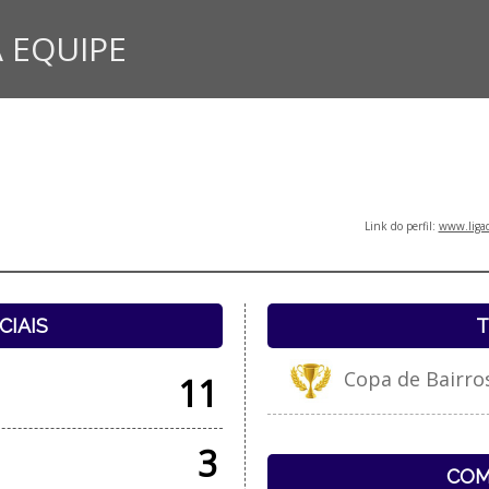
 EQUIPE
Link do perfil:
www.ligad
CIAIS
T
Copa de Bairro
11
3
COM