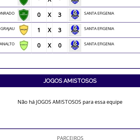
CONRADO
SANTA EFIGENIA
0
X
3
GRAJAU
SANTA EFIGENIA
1
X
3
LANALTO
SANTA EFIGENIA
0
X
0
JOGOS AMISTOSOS
Não há JOGOS AMISTOSOS para essa equipe
PARCEIROS