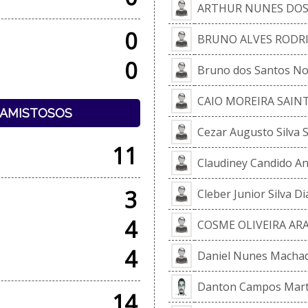
ARTHUR NUNES DOS
0
BRUNO ALVES RODR
0
Bruno dos Santos N
CAIO MOREIRA SAINT
+ AMISTOSOS
Cezar Augusto Silva 
11
Claudiney Candido A
3
Cleber Junior Silva Di
4
COSME OLIVEIRA AR
4
Daniel Nunes Macha
Danton Campos Mart
14