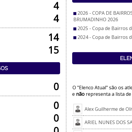
4
2026 - COPA DE BAIRRO
4
BRUMADINHO 2026
2025 - Copa de Bairros
14
2024 - Copa de Bairros
15
ELE
SOS
0
O "Elenco Atual" são os at
e
não
representa a lista de
0
Alex Guilherme de Oli
0
ARIEL NUNES DOS S
0