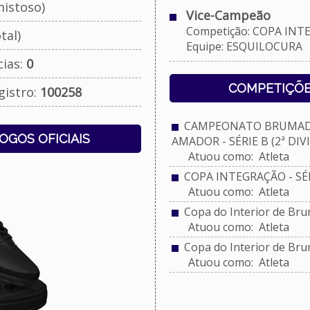
istoso)
Vice-Campeão
Competição: COPA INTEGR
tal)
Equipe: ESQUILOCURA
cias:
0
COMPETIÇÕE
gistro:
100258
CAMPEONATO BRUMADI
JOGOS OFICIAIS
AMADOR - SÉRIE B (2ª DIV
Atuou como: Atleta
COPA INTEGRAÇÃO - SÉRI
Atuou como: Atleta
Copa do Interior de Br
Atuou como: Atleta
Copa do Interior de Br
Atuou como: Atleta