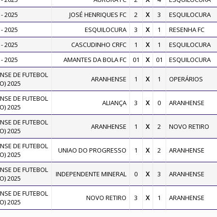
- 2025
JOSÉ HENRIQUES FC
2
X
3
ESQUILOCURA
- 2025
ESQUILOCURA
3
X
1
RESENHA FC
- 2025
CASCUDINHO CRFC
1
X
1
ESQUILOCURA
- 2025
AMANTES DA BOLA FC
01
X
01
ESQUILOCURA
SE DE FUTEBOL
ARANHENSE
1
X
1
OPERÁRIOS
O) 2025
SE DE FUTEBOL
ALIANÇA
3
X
0
ARANHENSE
O) 2025
SE DE FUTEBOL
ARANHENSE
1
X
2
NOVO RETIRO
O) 2025
SE DE FUTEBOL
UNIAO DO PROGRESSO
1
X
2
ARANHENSE
O) 2025
SE DE FUTEBOL
INDEPENDENTE MINERAL
0
X
3
ARANHENSE
O) 2025
SE DE FUTEBOL
NOVO RETIRO
3
X
1
ARANHENSE
O) 2025