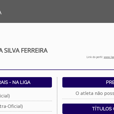
A
 SILVA FERREIRA
Link do perfil:
www.liga
IS - NA LIGA
PR
O atleta não pos
cial)
ra-Oficial)
TÍTULOS