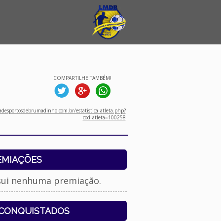
COMPARTILHE TAMBÉM!
desportosdebrumadinho.com.br/estatistica_atleta.php?
cod_atleta=100258
EMIAÇÕES
sui nenhuma premiação.
 CONQUISTADOS