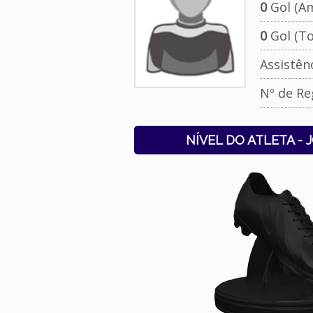
0
Gol (Am
0
Gol (To
Assistên
Nº de Re
NÍVEL DO ATLETA - 