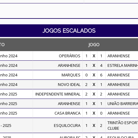
JOGOS ESCALADOS
TO
JOGO
inho 2024
OPERÁRIOS
1
X
1
ARANHENSE
inho 2024
ARANHENSE
1
X
4
ESTRELA MARIN
inho 2024
MARQUES
0
X
6
ARANHENSE
inho 2024
NOVO IDEAL
2
X
1
ARANHENSE
inho 2025
INDEPENDENTE MINERAL
2
X
2
ARANHENSE
inho 2025
ARANHENSE
1
X
1
UNIÃO BARREIR
inho 2025
CASA BRANCA
1
X
0
ARANHENSE
TRINTÃO ESPOR
- 2025
ESQUILOCURA
1
X
2
CLUBE
- 2025
AURORA FC
2
X
4
ESQUILOCURA