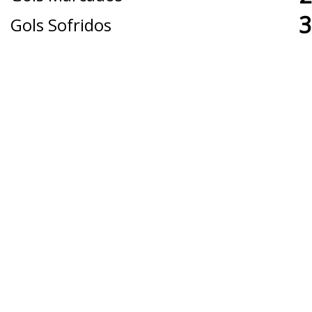
3
Gols Sofridos