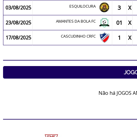
ESQUILOCURA
3
X
03/08/2025
AMANTES DA BOLA FC
01
X
23/08/2025
CASCUDINHO CRFC
1
X
17/08/2025
JOG
Não há JOGOS A