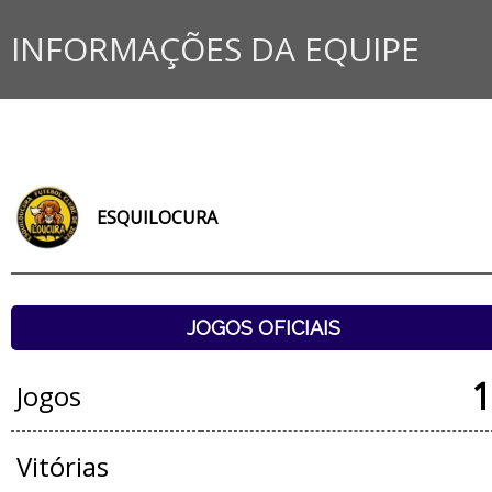
INFORMAÇÕES DA EQUIPE
ESQUILOCURA
JOGOS OFICIAIS
1
Jogos
Vitórias