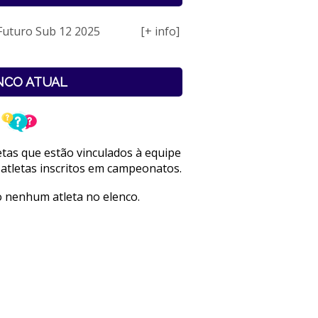
Futuro Sub 12 2025
[+ info]
NCO ATUAL
letas que estão vinculados à equipe
 atletas inscritos em campeonatos.
 nenhum atleta no elenco.