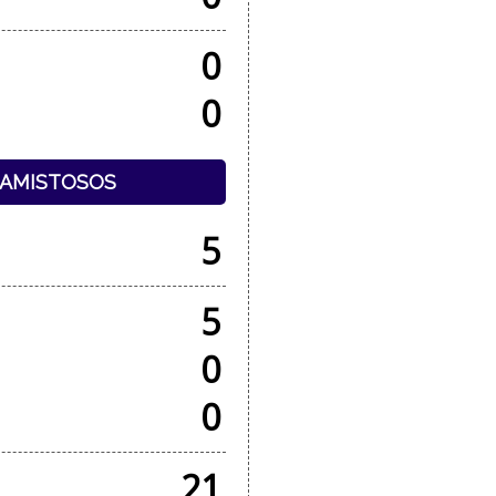
0
0
+ AMISTOSOS
5
5
0
0
21