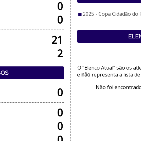
0
2025 - Copa Cidadão do 
0
21
ELE
2
O "Elenco Atual" são os at
SOS
e
não
representa a lista de
Não foi encontrado
0
0
0
0