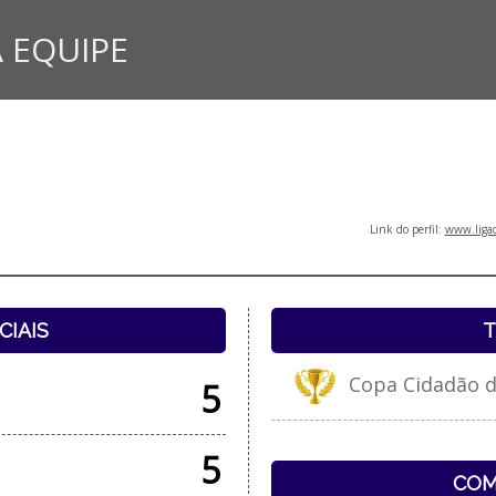
 EQUIPE
Link do perfil:
www.ligad
CIAIS
T
Copa Cidadão d
5
5
COM