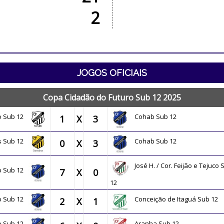
2
JOGOS OFICIAIS
Copa Cidadão do Futuro Sub 12 2025
o Sub 12
Cohab Sub 12
1
X
3
as Sub 12
Cohab Sub 12
0
X
3
José H. / Cor. Feijão e Tejuco 
b Sub 12
7
X
0
12
b Sub 12
Conceição de Itaguá Sub 12
2
X
1
b Sub 12
Aranha Sub 12