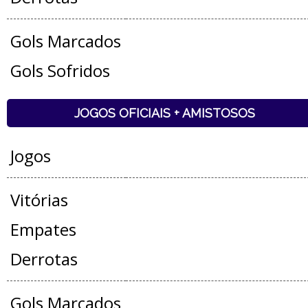
Gols Marcados
Gols Sofridos
JOGOS OFICIAIS + AMISTOSOS
Jogos
Vitórias
Empates
Derrotas
Gols Marcados