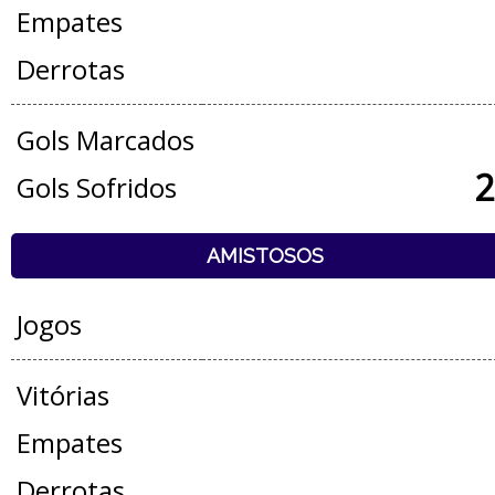
Empates
Derrotas
Gols Marcados
2
Gols Sofridos
AMISTOSOS
Jogos
Vitórias
Empates
Derrotas