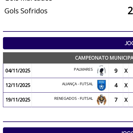
2
Gols Sofridos
JO
CAMPEONATO MUNICIPAL
PALMARES
9
X
04/11/2025
ALIANÇA - FUTSAL
4
X
12/11/2025
RENEGADOS - FUTSAL
7
X
19/11/2025