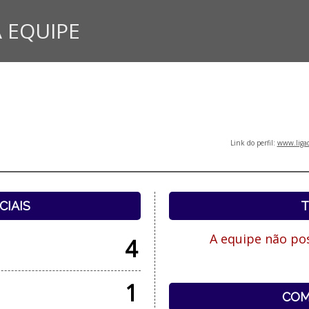
 EQUIPE
Link do perfil:
www.ligad
CIAIS
T
A equipe não pos
4
1
COM