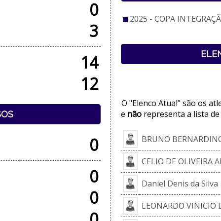
0
2025 - COPA INTEGRAÇÃO
3
ELE
14
12
O "Elenco Atual" são os at
e
não
representa a lista de
SOS
BRUNO BERNARDINO
0
CELIO DE OLIVEIRA 
0
Daniel Denis da Silva
0
LEONARDO VINICIO D
0