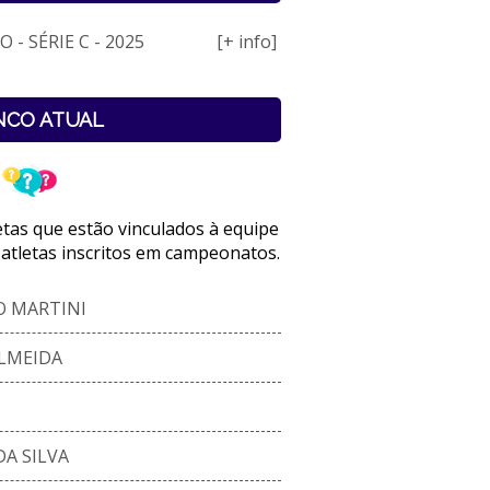
 - SÉRIE C - 2025
[+ info]
NCO ATUAL
letas que estão vinculados à equipe
 atletas inscritos em campeonatos.
 MARTINI
ALMEIDA
A SILVA