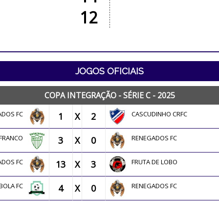
12
JOGOS OFICIAIS
COPA INTEGRAÇÃO - SÉRIE C - 2025
ADOS FC
CASCUDINHO CRFC
1
X
2
 FRANCO
RENEGADOS FC
3
X
0
ADOS FC
FRUTA DE LOBO
13
X
3
 BOLA FC
RENEGADOS FC
4
X
0