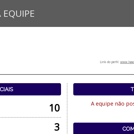
 EQUIPE
Link do perfil:
www.ligad
CIAIS
T
A equipe não pos
10
3
COM