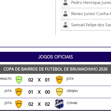
Pedro Henrique Junio
Reneo Junior Cunha 
Samuel Felipe dos Sa
JOGOS OFICIAIS
COPA DE BAIRROS DE FUTEBOL DE BRUMADINHO 2026
LANALTO
JOTA
02
X
01
JOTA
GRAJAU
01
X
00
JOTA
COHAB
02
X
02