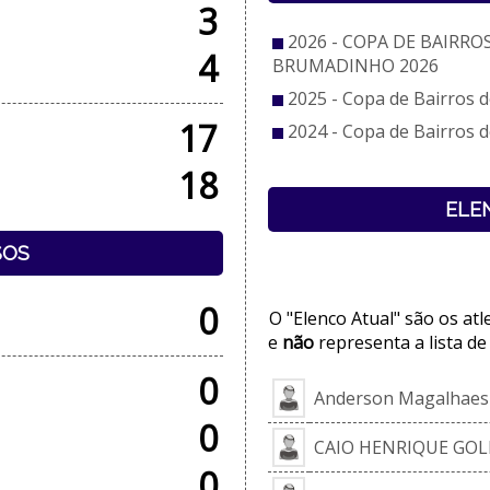
3
2026 - COPA DE BAIRRO
4
BRUMADINHO 2026
2025 - Copa de Bairros
17
2024 - Copa de Bairros
18
ELE
SOS
0
O "Elenco Atual" são os at
e
não
representa a lista de
0
Anderson Magalhaes 
0
CAIO HENRIQUE GOL
0