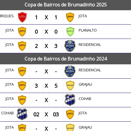
Copa de Bairros de Brumadinho 2025
ENRIQUES
JOTA
1
X
1
JOTA
PLANALTO
0
X
0
JOTA
RESIDENCIAL
2
X
3
Copa de Bairros de Brumadinho 2024
JOTA
RESIDENCIAL
-
X
-
JOTA
GRAJAU
3
X
5
JOTA
COHAB
-
X
-
COHAB
JOTA
02
X
03
JOTA
GRAJAU
-
X
-