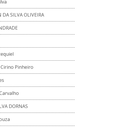
lva
DA SILVA OLIVEIRA
ANDRADE
zequiel
Cirino Pinheiro
es
Carvalho
ILVA DORNAS
Souza