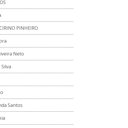
JOS
a
CIRINO PINHEIRO
ora
iveira Neto
 Silva
no
nda Santos
eia