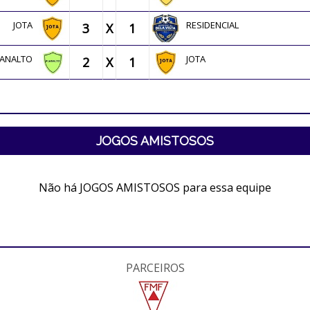
JOTA
RESIDENCIAL
3
X
1
LANALTO
JOTA
2
X
1
JOGOS AMISTOSOS
Não há JOGOS AMISTOSOS para essa equipe
PARCEIROS