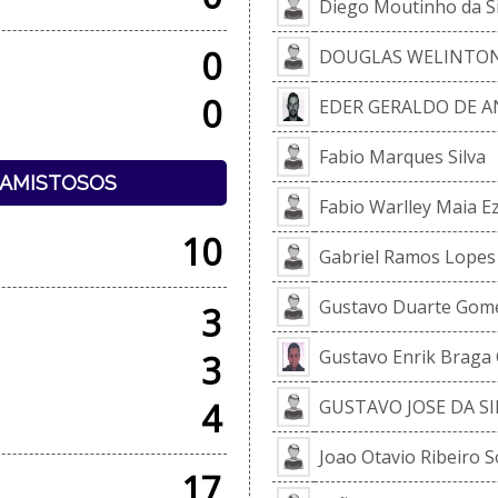
Diego Moutinho da Si
0
DOUGLAS WELINTON 
0
EDER GERALDO DE 
Fabio Marques Silva
+ AMISTOSOS
Fabio Warlley Maia E
10
Gabriel Ramos Lopes 
Gustavo Duarte Gom
3
Gustavo Enrik Braga 
3
4
GUSTAVO JOSE DA S
Joao Otavio Ribeiro 
17