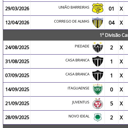
UNIÃO BARREIRAS
01
X
29/03/2026
CORREGO DE ALMAS
04
X
12/04/2026
1ª Divisão C
PIEDADE
2
X
24/08/2025
CASA BRANCA
1
X
31/08/2025
CASA BRANCA
1
X
07/09/2025
ITAGUAENSE
0
X
14/09/2025
JUVENTUS
5
X
21/09/2025
NOVO IDEAL
2
X
28/09/2025