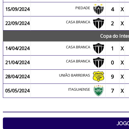
PIEDADE
4
X
15/09/2024
CASA BRANCA
2
X
22/09/2024
Copa do Inte
CASA BRANCA
1
X
14/04/2024
CASA BRANCA
0
X
21/04/2024
UNIÃO BARREIRAS
9
X
28/04/2024
ITAGUAENSE
7
X
05/05/2024
JOG