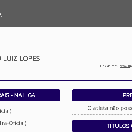
A
LUIZ LOPES
Link do perfil:
www.liga
IS - NA LIGA
PR
O atleta não pos
cial)
ra-Oficial)
TÍTULOS