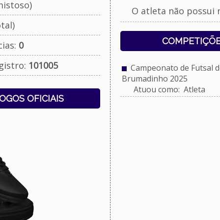
istoso)
O atleta não possui 
tal)
COMPETIÇÕE
cias:
0
gistro:
101005
Campeonato de Futsal do
Brumadinho 2025
Atuou como: Atleta
JOGOS OFICIAIS