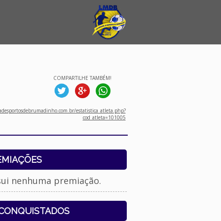
COMPARTILHE TAMBÉM!
desportosdebrumadinho.com.br/estatistica_atleta.php?
cod_atleta=101005
EMIAÇÕES
sui nenhuma premiação.
 CONQUISTADOS