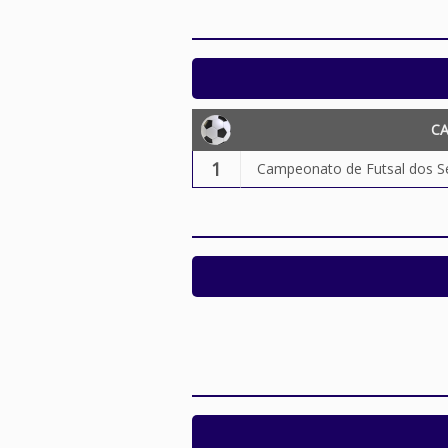
C
1
Campeonato de Futsal dos S