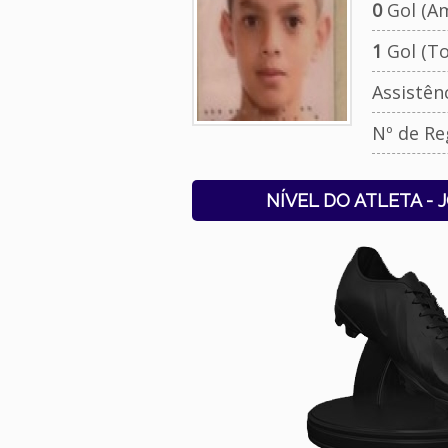
0
Gol (Am
1
Gol (To
Assistên
Nº de Re
NÍVEL DO ATLETA - 