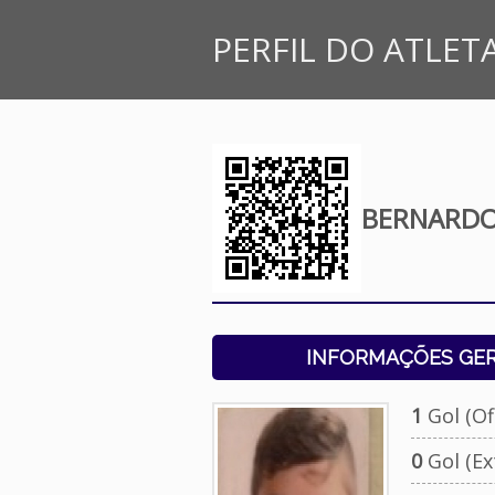
PERFIL DO ATLET
BERNARDO 
INFORMAÇÕES GERA
1
Gol (Ofi
0
Gol (Ext