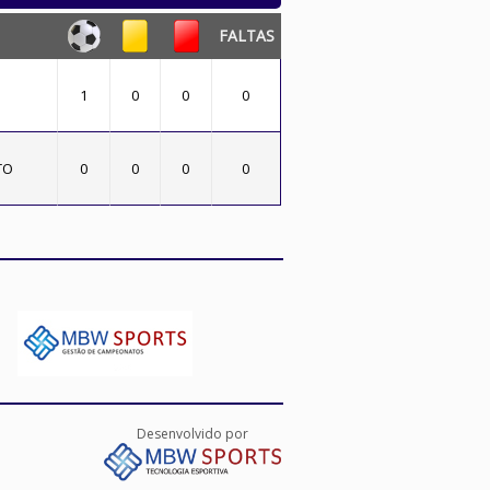
FALTAS
1
0
0
0
TO
0
0
0
0
Desenvolvido por