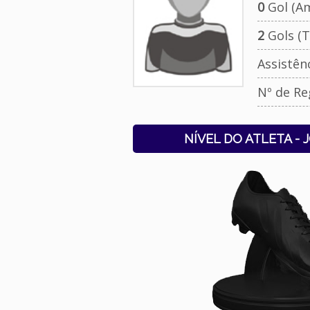
0
Gol (Am
2
Gols (T
Assistên
Nº de Re
NÍVEL DO ATLETA - 