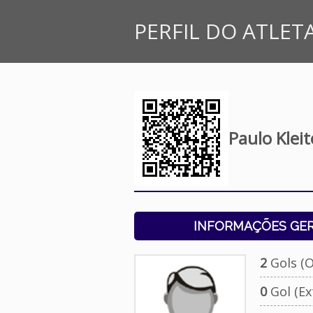
PERFIL DO ATLET
Paulo Klei
INFORMAÇÕES GERA
2
Gols (Of
0
Gol (Ext