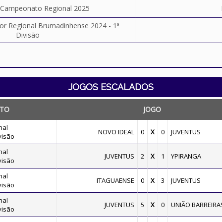
o Campeonato Regional 2025
 Regional Brumadinhense 2024 - 1ª
Divisão
JOGOS ESCALADOS
TO
JOGO
nal
NOVO IDEAL
0
X
0
JUVENTUS
visão
nal
JUVENTUS
2
X
1
YPIRANGA
visão
nal
ITAGUAENSE
0
X
3
JUVENTUS
visão
nal
JUVENTUS
5
X
0
UNIÃO BARREIRA
visão