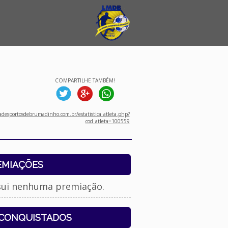
COMPARTILHE TAMBÉM!
desportosdebrumadinho.com.br/estatistica_atleta.php?
cod_atleta=100559
EMIAÇÕES
sui nenhuma premiação.
 CONQUISTADOS