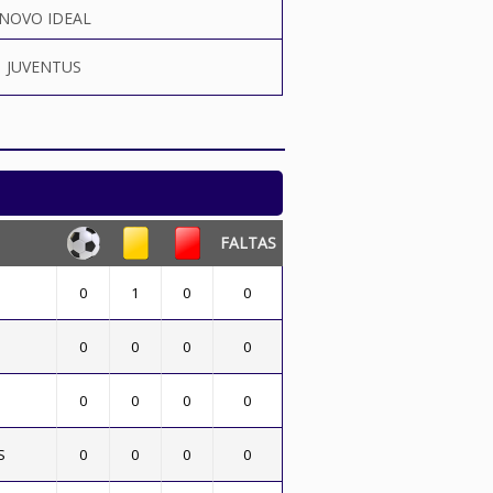
NOVO IDEAL
JUVENTUS
FALTAS
0
1
0
0
0
0
0
0
0
0
0
0
S
0
0
0
0