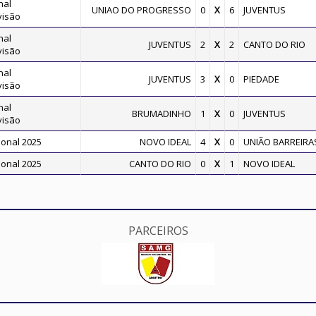
nal
UNIAO DO PROGRESSO
0
X
6
JUVENTUS
visão
nal
JUVENTUS
2
X
2
CANTO DO RIO
visão
nal
JUVENTUS
3
X
0
PIEDADE
visão
nal
BRUMADINHO
1
X
0
JUVENTUS
visão
onal 2025
NOVO IDEAL
4
X
0
UNIÃO BARREIRA
onal 2025
CANTO DO RIO
0
X
1
NOVO IDEAL
PARCEIROS