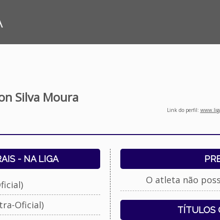
A
ton Silva Moura
Link do perfil:
www.liga
IS - NA LIGA
PR
O atleta não pos
icial)
ra-Oficial)
TÍTULOS