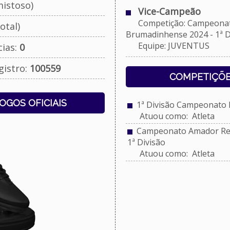
istoso)
Vice-Campeão
Competição: Campeonato
otal)
Brumadinhense 2024 - 1ª D
Equipe: JUVENTUS
cias:
0
gistro:
100559
COMPETIÇÕE
JOGOS OFICIAIS
1ª Divisão Campeonato 
Atuou como: Atleta
Campeonato Amador Reg
1ª Divisão
Atuou como: Atleta