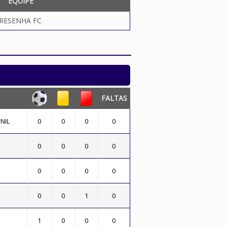
EQUIPE
RESENHA FC
FALTAS
NIL
0
0
0
0
0
0
0
0
0
0
0
0
0
0
1
0
1
0
0
0