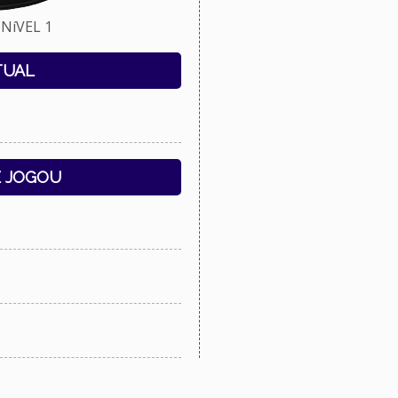
NíVEL 1
TUAL
E JOGOU