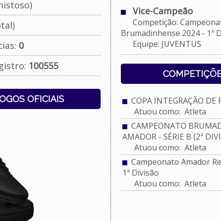
istoso)
Vice-Campeão
Competição: Campeonato
tal)
Brumadinhense 2024 - 1ª D
Equipe: JUVENTUS
cias:
0
gistro:
100555
COMPETIÇÕE
JOGOS OFICIAIS
COPA INTEGRAÇÃO DE FU
Atuou como: Atleta
CAMPEONATO BRUMADI
AMADOR - SÉRIE B (2ª DIV
Atuou como: Atleta
Campeonato Amador Reg
1ª Divisão
Atuou como: Atleta