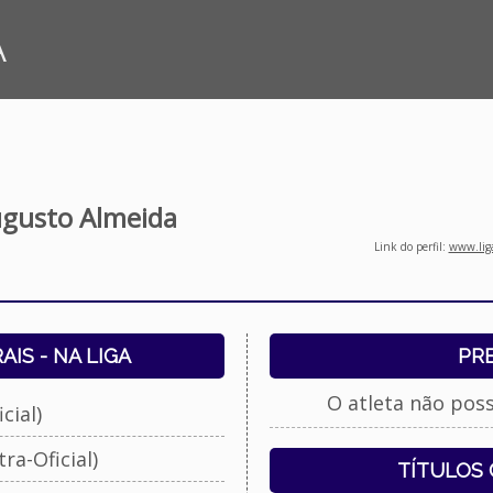
A
ugusto Almeida
Link do perfil:
www.liga
IS - NA LIGA
PR
O atleta não pos
cial)
ra-Oficial)
TÍTULOS