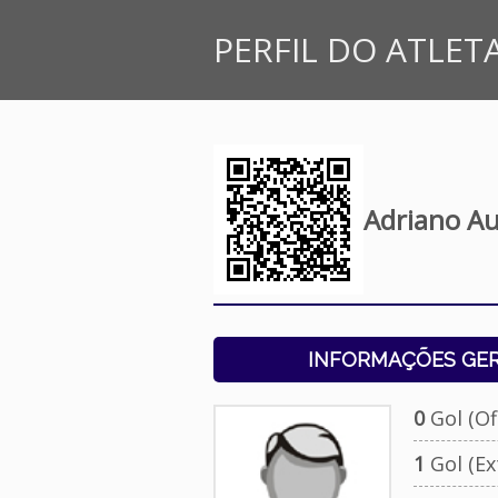
PERFIL DO ATLET
Adriano A
INFORMAÇÕES GERA
0
Gol (Ofi
1
Gol (Ext