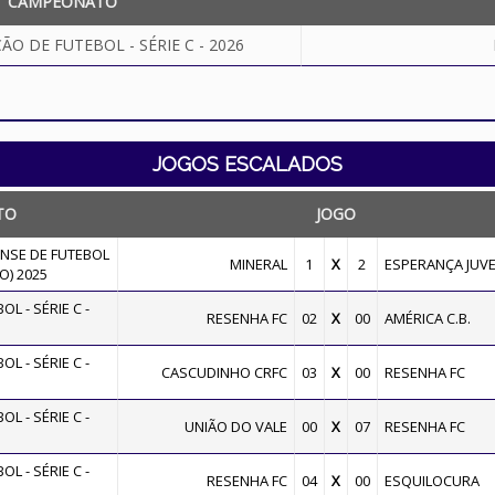
CAMPEONATO
O DE FUTEBOL - SÉRIE C - 2026
JOGOS ESCALADOS
TO
JOGO
SE DE FUTEBOL
MINERAL
1
X
2
ESPERANÇA JUVE
O) 2025
L - SÉRIE C -
RESENHA FC
02
X
00
AMÉRICA C.B.
L - SÉRIE C -
CASCUDINHO CRFC
03
X
00
RESENHA FC
L - SÉRIE C -
UNIÃO DO VALE
00
X
07
RESENHA FC
L - SÉRIE C -
RESENHA FC
04
X
00
ESQUILOCURA