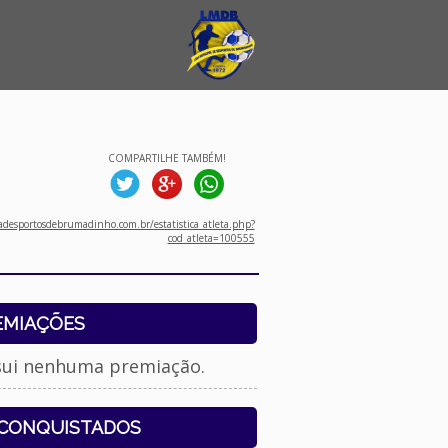
COMPARTILHE TAMBÉM!
desportosdebrumadinho.com.br/estatistica_atleta.php?
cod_atleta=100555
EMIAÇÕES
sui nenhuma premiação.
 CONQUISTADOS