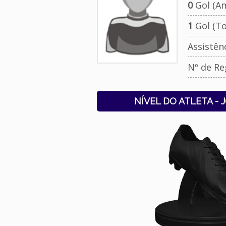
0
Gol (Am
1
Gol (To
Assistên
Nº de Re
NÍVEL DO ATLETA - 