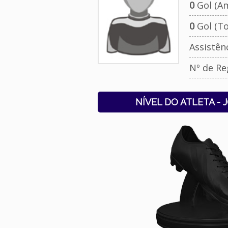
0
Gol (Am
0
Gol (To
Assistên
Nº de Re
NÍVEL DO ATLETA - 