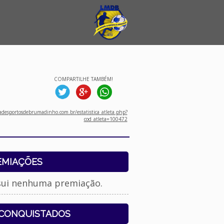
COMPARTILHE TAMBÉM!
desportosdebrumadinho.com.br/estatistica_atleta.php?
cod_atleta=100472
EMIAÇÕES
sui nenhuma premiação.
 CONQUISTADOS