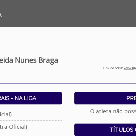
A
eida Nunes Braga
Link do perfil:
www.liga
IS - NA LIGA
PR
O atleta não pos
cial)
ra-Oficial)
TÍTULOS