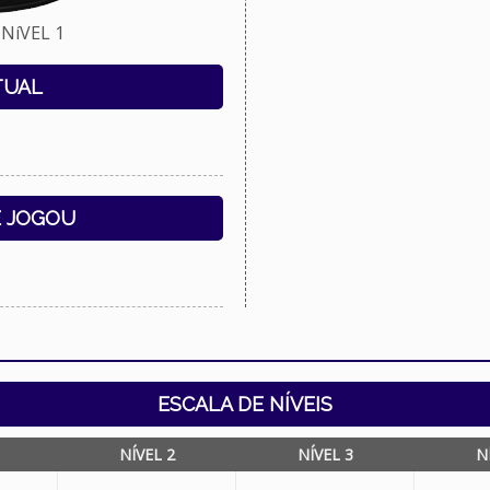
NíVEL 1
TUAL
E JOGOU
ESCALA DE NÍVEIS
NÍVEL 2
NÍVEL 3
N