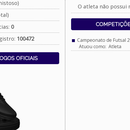
istoso)
O atleta não possui 
tal)
COMPETIÇÕE
cias:
0
gistro:
100472
Campeonato de Futsal 2
Atuou como: Atleta
JOGOS OFICIAIS