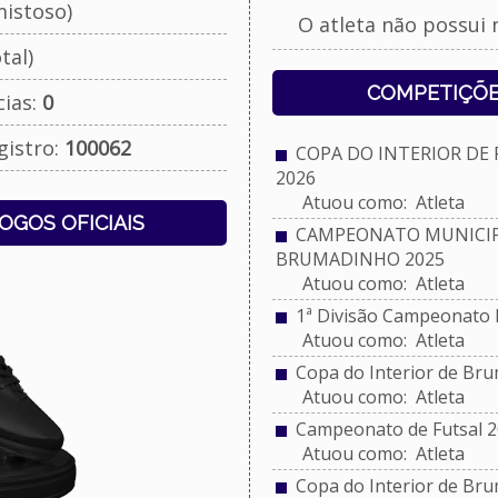
istoso)
O atleta não possui 
tal)
COMPETIÇÕE
cias:
0
gistro:
100062
COPA DO INTERIOR DE
2026
Atuou como: Atleta
JOGOS OFICIAIS
CAMPEONATO MUNICIPA
BRUMADINHO 2025
Atuou como: Atleta
1ª Divisão Campeonato 
Atuou como: Atleta
Copa do Interior de Br
Atuou como: Atleta
Campeonato de Futsal 2
Atuou como: Atleta
Copa do Interior de Br