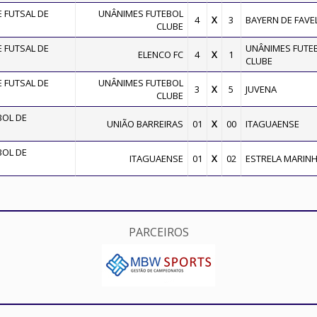
 FUTSAL DE
UNÂNIMES FUTEBOL
4
X
3
BAYERN DE FAVE
CLUBE
 FUTSAL DE
UNÂNIMES FUTE
ELENCO FC
4
X
1
CLUBE
 FUTSAL DE
UNÂNIMES FUTEBOL
3
X
5
JUVENA
CLUBE
BOL DE
UNIÃO BARREIRAS
01
X
00
ITAGUAENSE
BOL DE
ITAGUAENSE
01
X
02
ESTRELA MARIN
PARCEIROS