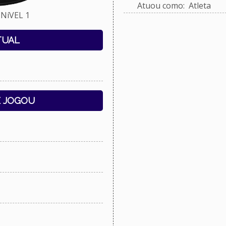
Atuou como: Atleta
NíVEL 1
TUAL
E JOGOU