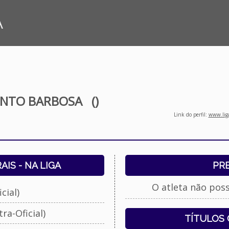
A
INTO BARBOSA
()
Link do perfil:
www.liga
IS - NA LIGA
PR
O atleta não pos
cial)
ra-Oficial)
TÍTULOS