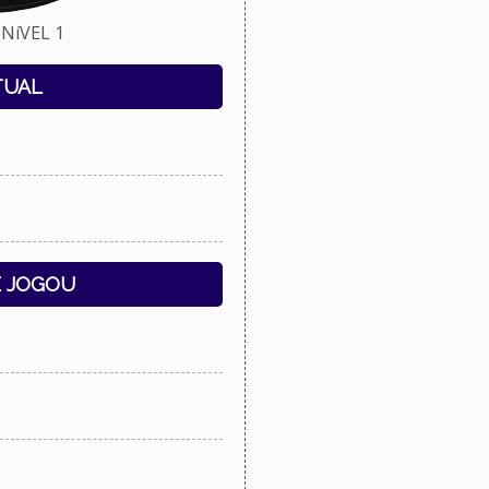
NíVEL 1
TUAL
E JOGOU