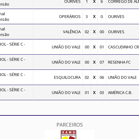
OURIVES
1
X
6
CORREGO DE A
visão
nal
OPERÁRIOS
3
X
0
OURIVES
visão
nal
VALÊNCIA
02
X
00
OURIVES
visão
L - SÉRIE C -
UNIÃO DO VALE
00
X
01
CASCUDINHO CR
L - SÉRIE C -
UNIÃO DO VALE
00
X
07
RESENHA FC
L - SÉRIE C -
ESQUILOCURA
02
X
06
UNIÃO DO VALE
L - SÉRIE C -
UNIÃO DO VALE
01
X
03
AMÉRICA C.B.
PARCEIROS