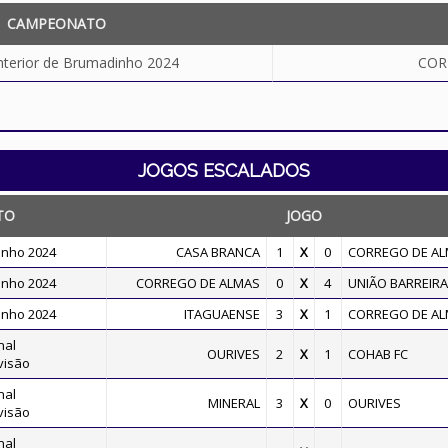
CAMPEONATO
nterior de Brumadinho 2024
COR
JOGOS ESCALADOS
TO
JOGO
inho 2024
CASA BRANCA
1
X
0
CORREGO DE A
inho 2024
CORREGO DE ALMAS
0
X
4
UNIÃO BARREIR
inho 2024
ITAGUAENSE
3
X
1
CORREGO DE A
nal
OURIVES
2
X
1
COHAB FC
visão
nal
MINERAL
3
X
0
OURIVES
visão
nal