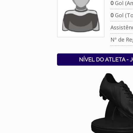
0
Gol (Am
0
Gol (To
Assistên
Nº de Re
NÍVEL DO ATLETA - 