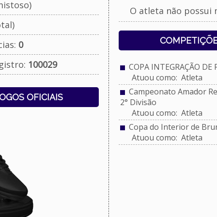
istoso)
O atleta não possui 
tal)
COMPETIÇÕE
cias:
0
gistro:
100029
COPA INTEGRAÇÃO DE FU
Atuou como: Atleta
Campeonato Amador Reg
JOGOS OFICIAIS
2° Divisão
Atuou como: Atleta
Copa do Interior de Br
Atuou como: Atleta