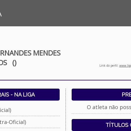
A
ERNANDES MENDES
OS
()
Link do perfil:
www.liga
IS - NA LIGA
PR
O atleta não pos
cial)
ra-Oficial)
TÍTULOS