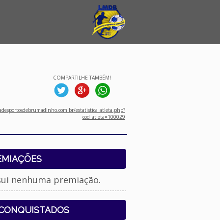
COMPARTILHE TAMBÉM!
desportosdebrumadinho.com.br/estatistica_atleta.php?
cod_atleta=100029
EMIAÇÕES
sui nenhuma premiação.
 CONQUISTADOS