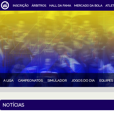
INSCRIÇÃO
ÁRBITROS
HALL DA FAMA
MERCADO DA BOLA
ATLE
A LIGA
CAMPEONATOS
SIMULADOR
JOGOS DO DIA
EQUIPES
NOTÍCIAS