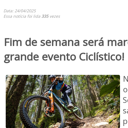
Data: 24/04/2025
Essa notícia foi lida
335
vezes
Fim de semana será mar
grande evento Ciclístico!
N
o
S
s
p