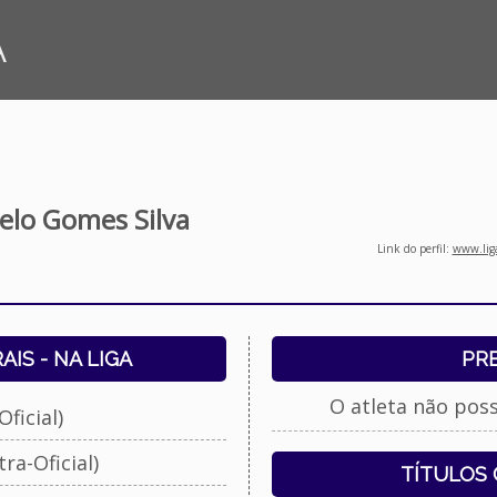
A
elo Gomes Silva
Link do perfil:
www.liga
IS - NA LIGA
PR
O atleta não pos
ficial)
ra-Oficial)
TÍTULOS