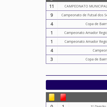
11
CAMPEONATO MUNICIPAL
9
Campeonato de Futsal dos S
4
Copa de Bair
1
Campeonato Amador Region
1
Campeonato Amador Region
4
Campeona
3
Copa de Bair
0
1
1ª Divisã