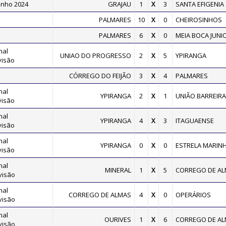
inho 2024
GRAJAU
1
X
3
SANTA EFIGENIA
PALMARES
10
X
0
CHEIROSINHOS
PALMARES
6
X
0
MEIA BOCA JUNI
nal
UNIAO DO PROGRESSO
2
X
5
YPIRANGA
visão
CÓRREGO DO FEIJÃO
3
X
4
PALMARES
nal
YPIRANGA
2
X
1
UNIÃO BARREIR
visão
nal
YPIRANGA
4
X
3
ITAGUAENSE
visão
nal
YPIRANGA
0
X
0
ESTRELA MARIN
visão
nal
MINERAL
1
X
5
CORREGO DE A
visão
nal
CORREGO DE ALMAS
4
X
0
OPERÁRIOS
visão
nal
OURIVES
1
X
6
CORREGO DE A
visão