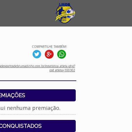
COMPARTILHE TAMBÉM!
desportosdebrumadinho.com.br/estatistica_atleta.php?
cod_atleta=100302
EMIAÇÕES
sui nenhuma premiação.
 CONQUISTADOS