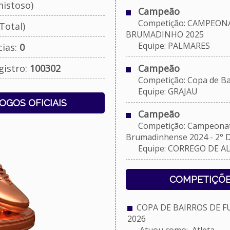
istoso)
Campeão
Competição: CAMPEONA
Total)
BRUMADINHO 2025
Equipe: PALMARES
cias:
0
gistro:
100302
Campeão
Competição: Copa de Bai
Equipe: GRAJAU
JOGOS OFICIAIS
Campeão
Competição: Campeonato
Brumadinhense 2024 - 2° D
Equipe: CORREGO DE A
COMPETIÇÕE
COPA DE BAIRROS DE 
2026