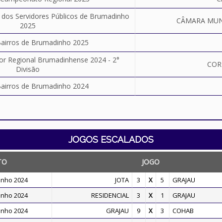
dos Servidores Públicos de Brumadinho
CÂMARA MUN
2025
airros de Brumadinho 2025
 Regional Brumadinhense 2024 - 2°
COR
Divisão
airros de Brumadinho 2024
JOGOS ESCALADOS
TO
JOGO
inho 2024
JOTA
3
X
5
GRAJAU
inho 2024
RESIDENCIAL
3
X
1
GRAJAU
inho 2024
GRAJAU
9
X
3
COHAB