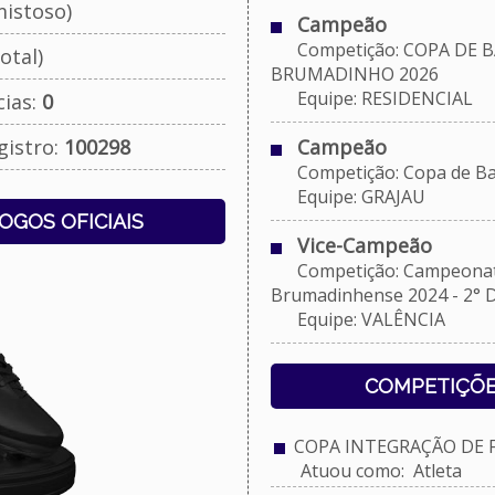
istoso)
Campeão
Competição: COPA DE B
otal)
BRUMADINHO 2026
Equipe: RESIDENCIAL
cias:
0
gistro:
100298
Campeão
Competição: Copa de Bai
Equipe: GRAJAU
JOGOS OFICIAIS
Vice-Campeão
Competição: Campeonato
Brumadinhense 2024 - 2° D
Equipe: VALÊNCIA
COMPETIÇÕE
COPA INTEGRAÇÃO DE FU
Atuou como: Atleta