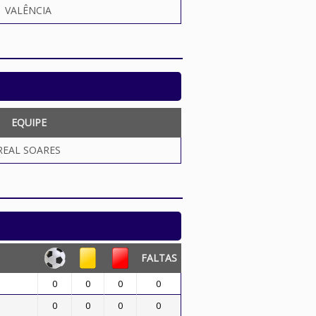
VALÊNCIA
EQUIPE
REAL SOARES
FALTAS
0
0
0
0
0
0
0
0