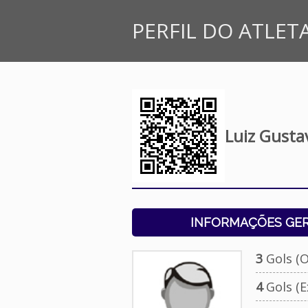
PERFIL DO ATLET
Luiz Gustav
INFORMAÇÕES GERA
3
Gols (Of
4
Gols (Ex