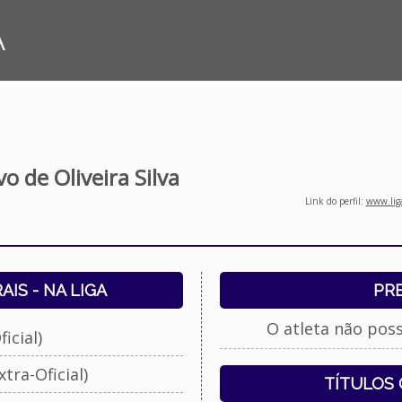
A
o de Oliveira Silva
Link do perfil:
www.liga
IS - NA LIGA
PR
O atleta não pos
icial)
tra-Oficial)
TÍTULOS