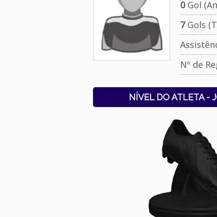
0
Gol (Am
7
Gols (T
Assistên
Nº de Re
NÍVEL DO ATLETA - 