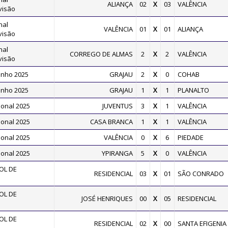
ALIANÇA
02
X
03
VALÊNCIA
visão
nal
VALÊNCIA
01
X
01
ALIANÇA
visão
nal
CORREGO DE ALMAS
2
X
2
VALÊNCIA
visão
inho 2025
GRAJAU
2
X
0
COHAB
inho 2025
GRAJAU
1
X
1
PLANALTO
onal 2025
JUVENTUS
3
X
1
VALÊNCIA
onal 2025
CASA BRANCA
1
X
1
VALÊNCIA
onal 2025
VALÊNCIA
0
X
6
PIEDADE
onal 2025
YPIRANGA
5
X
0
VALÊNCIA
OL DE
RESIDENCIAL
03
X
01
SÃO CONRADO
OL DE
JOSÉ HENRIQUES
00
X
05
RESIDENCIAL
OL DE
RESIDENCIAL
02
X
00
SANTA EFIGENIA