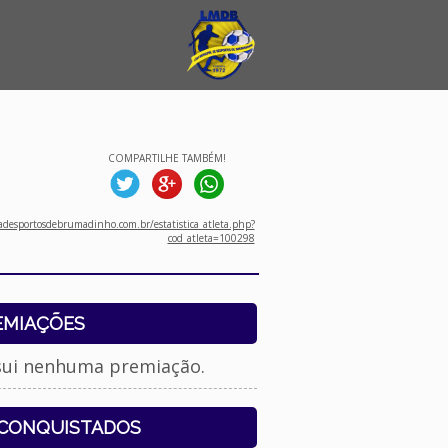
COMPARTILHE TAMBÉM!
desportosdebrumadinho.com.br/estatistica_atleta.php?
cod_atleta=100298
EMIAÇÕES
sui nenhuma premiação.
 CONQUISTADOS