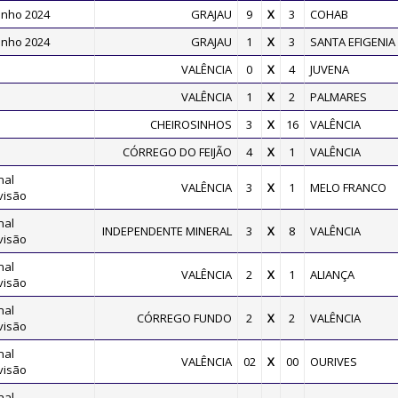
inho 2024
GRAJAU
9
X
3
COHAB
inho 2024
GRAJAU
1
X
3
SANTA EFIGENIA
VALÊNCIA
0
X
4
JUVENA
VALÊNCIA
1
X
2
PALMARES
CHEIROSINHOS
3
X
16
VALÊNCIA
CÓRREGO DO FEIJÃO
4
X
1
VALÊNCIA
nal
VALÊNCIA
3
X
1
MELO FRANCO
visão
nal
INDEPENDENTE MINERAL
3
X
8
VALÊNCIA
visão
nal
VALÊNCIA
2
X
1
ALIANÇA
visão
nal
CÓRREGO FUNDO
2
X
2
VALÊNCIA
visão
nal
VALÊNCIA
02
X
00
OURIVES
visão
nal